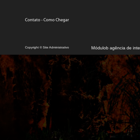
Contato
-
Como Chegar
Módulob agência de int
Copyright © Site Administrativo